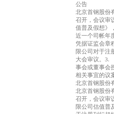
公告
北京首钢股份有
召开，会议审议
值普及假想》
近一个司帐年
凭据证监会章程
限公司对于注
大会审议。3.
事会或董事会
相关事宜的议
北京首钢股份
北京首钢股份有
召开，会议审议
限公司估值普及