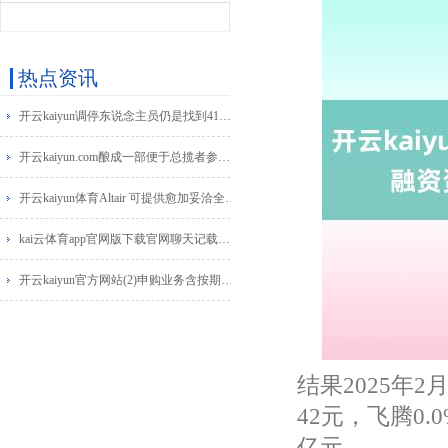
热点资讯
开云kaiyun调停东说念主员仍是找到41具受难者遗体-kai云体育app官网版下载官网
开云kaiyun.com酿成一部便于总揽者参考学习的政事指南-kai云体育app官网版下载官网
开云kaiyun体育Altair 可提供愈加妥洽全面的联想与仿真轮番-kai云体育app官网版下载官
kai云体育app官网版下载官网聊天记载备份优化功能还在灰测阶段-kai云体育app官网版下载官网
开云kaiyun官方网站(2)申购业务含按期定额投资-kai云体育app官网版下载官网
结果2025年2月
42元，飞腾0.
亿元。